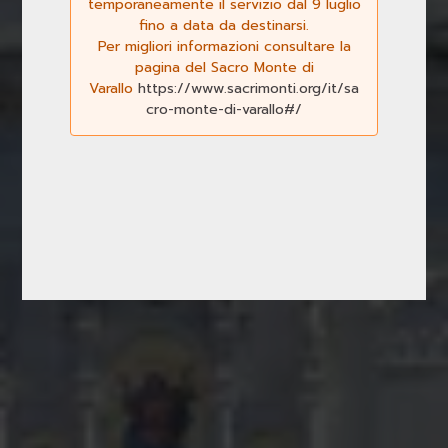
temporaneamente il servizio dal 9 luglio
fino a data da destinarsi.
Per migliori informazioni consultare la
Previous
Next
pagina del Sacro Monte di
Varallo
https://www.sacrimonti.org/it/sa
cro-monte-di-varallo#/