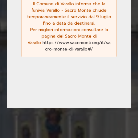
Il Comune di Varallo informa che la
funivia Varallo - Sacro Monte chiude
temporaneamente il servizio dal 9 luglio
fino a data da destinarsi.
Per migliori informazioni consultare la
Previous
Next
pagina del Sacro Monte di
Varallo
https://www.sacrimonti.org/it/sa
cro-monte-di-varallo#/