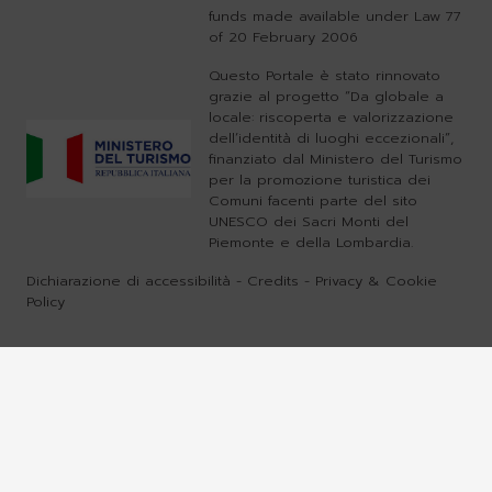
funds made available under Law 77
of 20 February 2006
Questo Portale è stato rinnovato
grazie al progetto “Da globale a
locale: riscoperta e valorizzazione
dell’identità di luoghi eccezionali”,
finanziato dal Ministero del Turismo
per la promozione turistica dei
Comuni facenti parte del sito
UNESCO dei Sacri Monti del
Piemonte e della Lombardia.
Dichiarazione di accessibilità
-
Credits
-
Privacy & Cookie
Policy