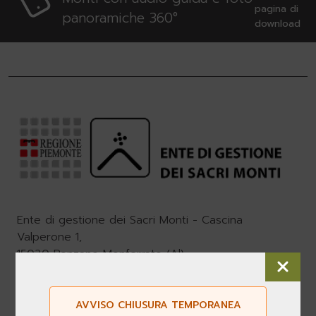
pagina di
panoramiche 360°
download
Ente di gestione dei Sacri Monti - Cascina
Valperone 1,
15020 Ponzano Monferrato (Al)
P.Iva 00971620067
Tel:
+39.0141.927120
AVVISO CHIUSURA TEMPORANEA