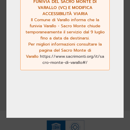
Fax:
+39.0141.927800
FUNIVIA DEL SACRO MONTE DI
E-mail:
info@sacri-monti.com
-
VARALLO (VC) E MODIFICA
segreteria@pec.sacri-monti.com
ACCESSIBILITÀ VIARIA
Il Comune di Varallo informa che la
funivia Varallo - Sacro Monte chiude
temporaneamente il servizio dal 9 luglio
fino a data da destinarsi.
I nostri media
Per migliori informazioni consultare la
pagina del Sacro Monte di
Seguici su
Varallo
https://www.sacrimonti.org/it/sa
cro-monte-di-varallo#/
Consulta la banca dati del Centro di
documentazione dei Sacri Monti
VISITA