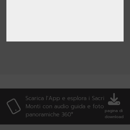
-
Chi abbandonerà i sentieri o non
seguirà le guide, lo farà a
proprio rischio pericolo
Scarica l’App e esplora i Sacri
Monti con audio guida e foto
pagina di
panoramiche 360°
download