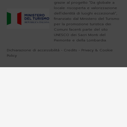
grazie al progetto “Da globale a
locale: riscoperta e valorizzazione
dell’identità di luoghi eccezionali”,
finanziato dal Ministero del Turismo
per la promozione turistica dei
Comuni facenti parte del sito
UNESCO dei Sacri Monti del
Piemonte e della Lombardia.
Dichiarazione di accessibilità
-
Credits
-
Privacy & Cookie
Policy