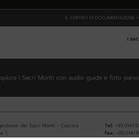
IL CENTRO DI DOCUMENTAZIONE
I SA
esplora i Sacri Monti con audio guida e foto pan
gestione dei Sacri Monti - Cascina
Tel:
+39.0141.
e 1,
Fax:
+39.0141