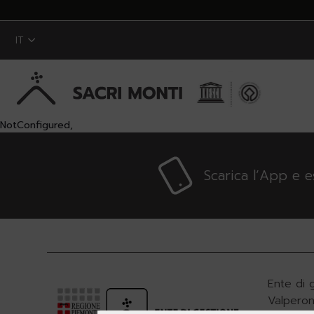
IT
NotConfigured,
Skip to Main Content
Scarica l’App e 
Ente di 
Valperon