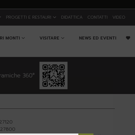
PROGETTI E RESTAURI
DIDATTICA
CONTATTI
VIDEO
CRI MONTI
VISITARE
NEWS ED EVENTI
oramiche 360°
927120
.927800