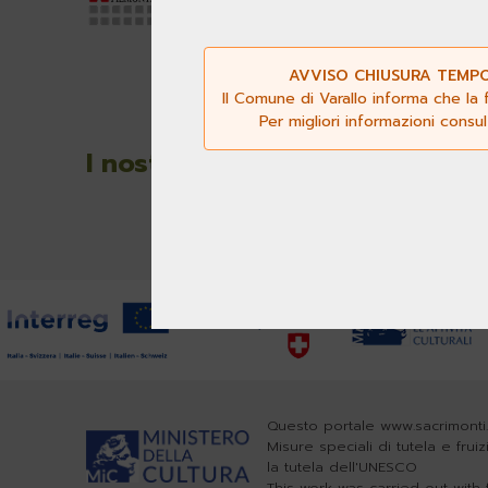
15020 P
P.Iva 0
AVVISO CHIUSURA TEMPOR
Il Comune di Varallo informa che la 
Per migliori informazioni consu
Segui
I nostri media
Questo portale www.sacrimonti.
Misure speciali di tutela e frui
la tutela dell'UNESCO
This work was carried out wit