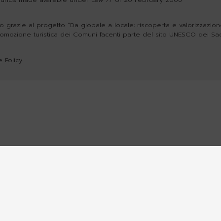
o grazie al progetto “Da globale a locale: riscoperta e valorizzazione 
romozione turistica dei Comuni facenti parte del sito UNESCO dei Sa
 Policy