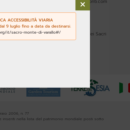
acri-monti.com
-
segreteria@pec.sacri-monti.com
CA ACCESSIBILITÀ VIARIA
l 9 luglio fino a data da destinarsi.
org/it/sacro-monte-di-varallo#/
nca dati del Centro di documentazione dei Sacri
braio 2006, n. 77
e inseriti nella lista del patrimonio mondiale posti sotto