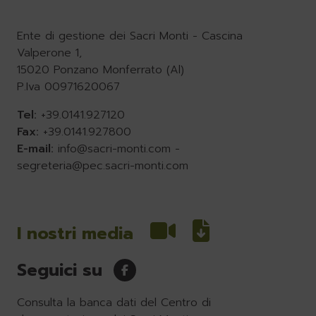
Ente di gestione dei Sacri Monti - Cascina
Valperone 1,
15020 Ponzano Monferrato (Al)
P.Iva 00971620067
Tel:
+39.0141.927120
Fax:
+39.0141.927800
E-mail:
info@sacri-monti.com
-
segreteria@pec.sacri-monti.com
I nostri media
Seguici su
Consulta la banca dati del Centro di