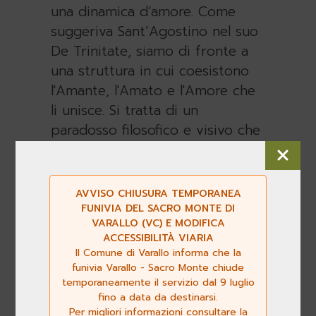
una dinamica d’amore. Come
suggeriva Sant’Agostino nel suo
De Trinitate, siamo di fronte a
una struttura in cui coesistono
l'Amante, l'Amato e l'Amore che
li unisce. Si tratta di un
paradosso filosofico e visivo che
mette in crisi il nostro sguardo:
l'uguale che non è lo stesso.
“Portare la mia scrittura
AVVISO CHIUSURA TEMPORANEA
ecfrastica in questo santuario ha
FUNIVIA DEL SACRO MONTE DI
VARALLO (VC) E MODIFICA
significato tentare di dare voce a
ACCESSIBILITÀ VIARIA
questa ricchezza simbolica,
Il Comune di Varallo informa che la
interrogare queste immagini per
funivia Varallo - Sacro Monte chiude
temporaneamente il servizio dal 9 luglio
capire come l'uomo abbia
fino a data da destinarsi.
cercato di dare un volto a ciò
Per migliori informazioni consultare la