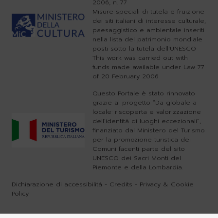
2006, n. 77
Misure speciali di tutela e fruizione
dei siti italiani di interesse culturale,
paesaggistico e ambientale inseriti
nella lista del patrimonio mondiale
posti sotto la tutela dell'UNESCO
This work was carried out with
funds made available under Law 77
of 20 February 2006
Questo Portale è stato rinnovato
grazie al progetto “Da globale a
locale: riscoperta e valorizzazione
dell’identità di luoghi eccezionali”,
finanziato dal Ministero del Turismo
per la promozione turistica dei
Comuni facenti parte del sito
UNESCO dei Sacri Monti del
Piemonte e della Lombardia.
Dichiarazione di accessibilità
-
Credits
-
Privacy & Cookie
Policy