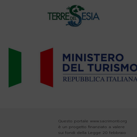
Questo portale www.sacrimonti.org
è un progetto finanziato a valere
sui fondi della Legge 20 febbraio