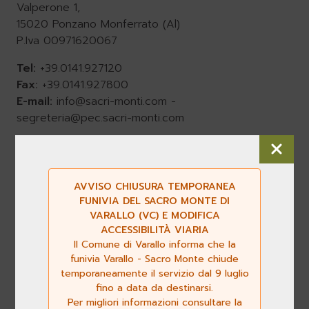
Valperone 1,
15020 Ponzano Monferrato (Al)
P.Iva 00971620067
Tel:
+39.0141.927120
Fax:
+39.0141.927800
E-mail:
info@sacri-monti.com
-
segreteria@pec.sacri-monti.com
I nostri media
AVVISO CHIUSURA TEMPORANEA
FUNIVIA DEL SACRO MONTE DI
Seguici su
VARALLO (VC) E MODIFICA
ACCESSIBILITÀ VIARIA
Il Comune di Varallo informa che la
Consulta la banca dati del Centro di
funivia Varallo - Sacro Monte chiude
documentazione dei Sacri Monti
temporaneamente il servizio dal 9 luglio
fino a data da destinarsi.
VISITA
Per migliori informazioni consultare la