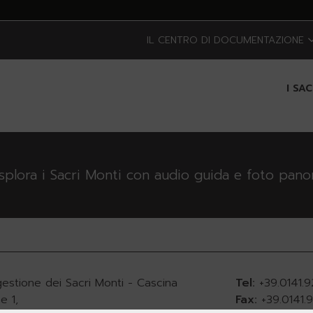
IL CENTRO DI DOCUMENTAZIONE
I SA
esplora i Sacri Monti con audio guida e foto pan
gestione dei Sacri Monti - Cascina
Tel:
+39.0141.
e 1,
Fax:
+39.0141