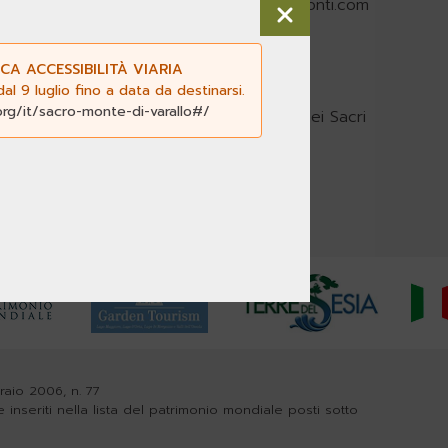
acri-monti.com
-
segreteria@pec.sacri-monti.com
CA ACCESSIBILITÀ VIARIA
l 9 luglio fino a data da destinarsi.
org/it/sacro-monte-di-varallo#/
nca dati del Centro di documentazione dei Sacri
braio 2006, n. 77
e inseriti nella lista del patrimonio mondiale posti sotto