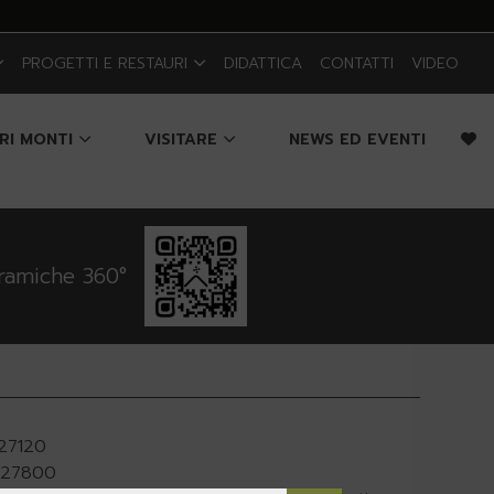
PROGETTI E RESTAURI
DIDATTICA
CONTATTI
VIDEO
CRI MONTI
VISITARE
NEWS ED EVENTI
oramiche 360°
927120
.927800