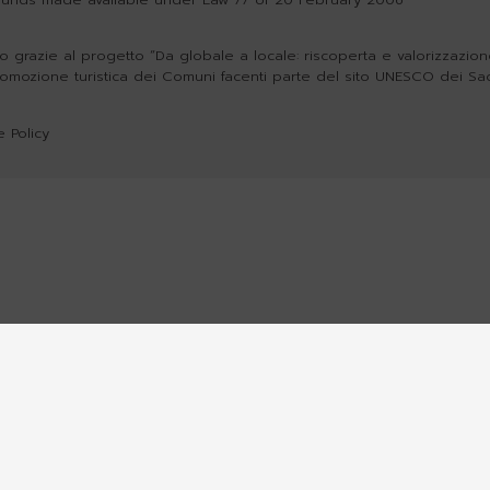
o grazie al progetto “Da globale a locale: riscoperta e valorizzazione 
romozione turistica dei Comuni facenti parte del sito UNESCO dei Sa
 Policy