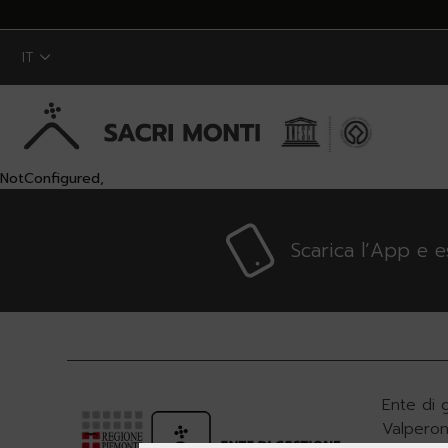
IT
NotConfigured,
Skip to Main Content
Scarica l’App e 
Ente di 
Valperon