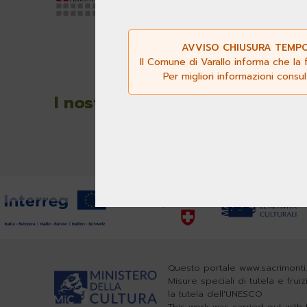
15020 P
P.Iva 0
AVVISO CHIUSURA TEMPOR
Il Comune di Varallo informa che la 
Per migliori informazioni consu
Segui
I nostri media
Questo portale www.sacrimonti.
Misure speciali di tutela e frui
la tutela dell'UNESCO
This work was carried out wit