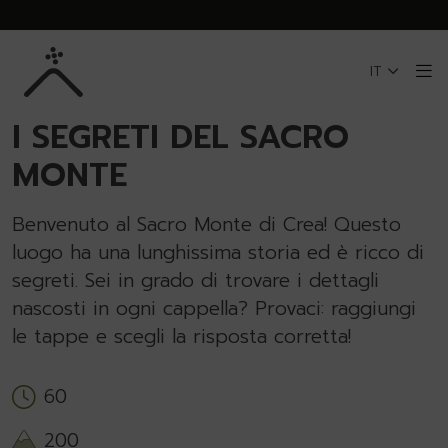
Skip to Main Content
IT
Me
TORNA AL SACRO MONTE DI CREA
I SEGRETI DEL SACRO
MONTE
Benvenuto al Sacro Monte di Crea! Questo
luogo ha una lunghissima storia ed è ricco di
segreti. Sei in grado di trovare i dettagli
nascosti in ogni cappella? Provaci: raggiungi
le tappe e scegli la risposta corretta!
60
200