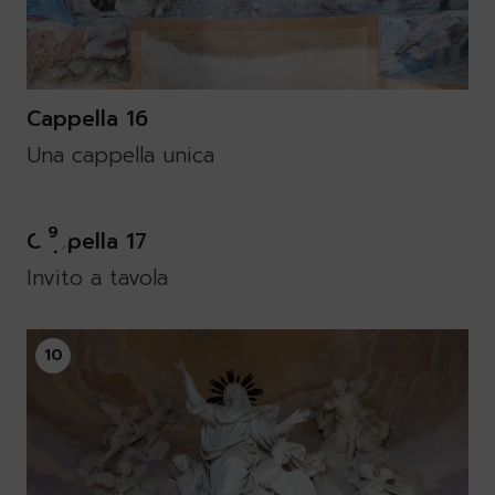
Cappella 16
Una cappella unica
9
Cappella 17
Invito a tavola
10