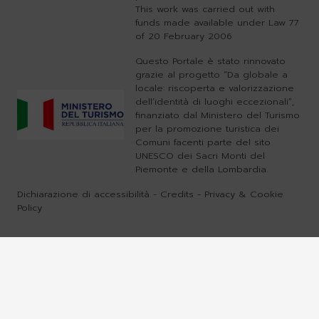
This work was carried out with
funds made available under Law 77
of 20 February 2006
Questo Portale è stato rinnovato
grazie al progetto “Da globale a
locale: riscoperta e valorizzazione
dell’identità di luoghi eccezionali”,
finanziato dal Ministero del Turismo
per la promozione turistica dei
Comuni facenti parte del sito
UNESCO dei Sacri Monti del
Piemonte e della Lombardia.
Dichiarazione di accessibilità
-
Credits
-
Privacy & Cookie
Policy