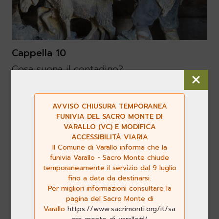
Cappella 10
Cosa suona il contadino?
6
AVVISO CHIUSURA TEMPORANEA
FUNIVIA DEL SACRO MONTE DI
VARALLO (VC) E MODIFICA
ACCESSIBILITÀ VIARIA
Il Comune di Varallo informa che la
funivia Varallo - Sacro Monte chiude
temporaneamente il servizio dal 9 luglio
fino a data da destinarsi.
Per migliori informazioni consultare la
pagina del Sacro Monte di
Varallo
https://www.sacrimonti.org/it/sa