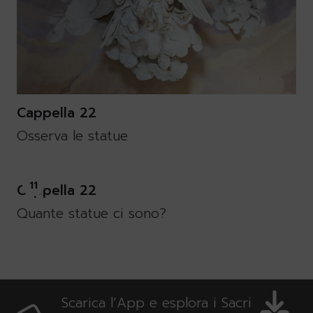
Cappella 22
Osserva le statue
11
Cappella 22
Quante statue ci sono?
Scarica l’App e esplora i Sacri