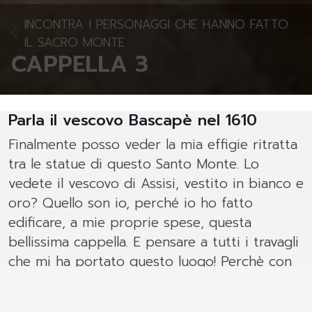
INCONTRA I PERSONAGGI CHE HANNO FATTO
IL SACRO MONTE
CAPPELLA 3
Parla il vescovo Bascapè nel 1610
Finalmente posso veder la mia effigie ritratta
tra le statue di questo Santo Monte. Lo
vedete il vescovo di Assisi, vestito in bianco e
oro? Quello son io, perché io ho fatto
edificare, a mie proprie spese, questa
bellissima cappella. E pensare a tutti i travagli
che mi ha portato questo luogo! Perchè con
l’autorità conferitami dal Sacro Concilio di
Trento, io, Carlo Bascapè, vescovo di Novara e