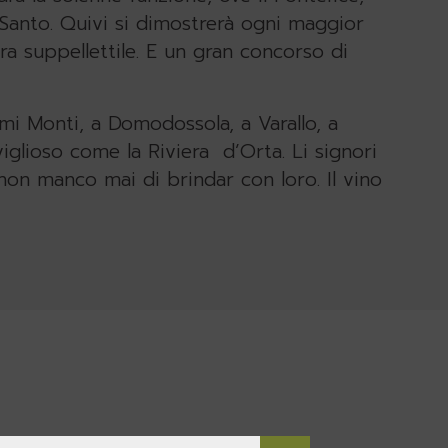
r Santo. Quivi si dimostrerà ogni maggior
acra suppellettile. E un gran concorso di
imi Monti, a Domodossola, a Varallo, a
iglioso come la Riviera d’Orta. Li signori
 non manco mai di brindar con loro. Il vino