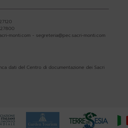
927120
.927800
acri-monti.com
-
segreteria@pec.sacri-monti.com
nca dati del Centro di documentazione dei Sacri