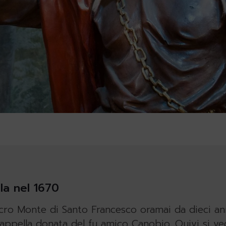
ola nel 1670
acro Monte di Santo Francesco oramai da dieci an
cappella donata del fu amico Canobio. Quivi si ved