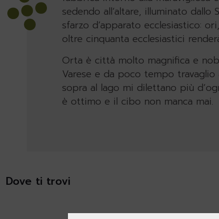
sedendo all’altare, illuminato dall
sfarzo d’apparato ecclesiastico: ori,
oltre cinquanta ecclesiastici render
Orta è città molto magnifica e nobi
Varese e da poco tempo travaglio a
sopra al lago mi dilettano più d’og
è ottimo e il cibo non manca mai.
Dove ti trovi