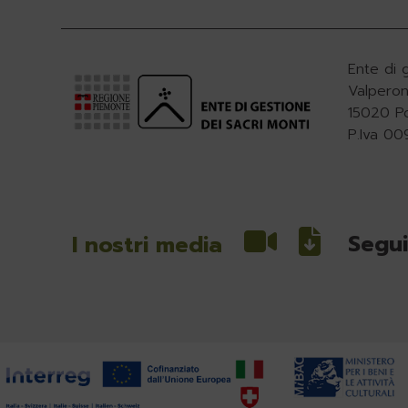
Ente di 
Valperon
15020 P
P.Iva 0
Segui
I nostri media