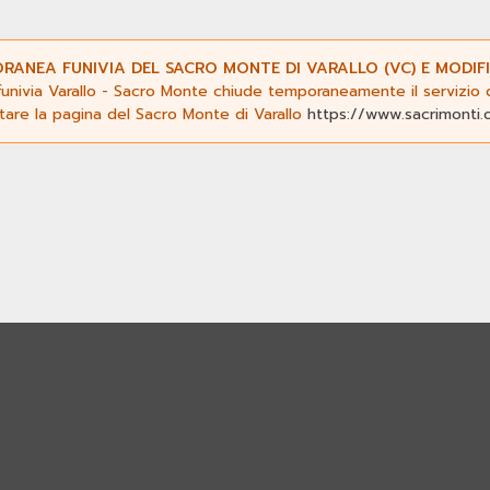
ANEA FUNIVIA DEL SACRO MONTE DI VARALLO (VC) E MODIFI
funivia Varallo - Sacro Monte chiude temporaneamente il servizio da
ltare la pagina del Sacro Monte di Varallo
https://www.sacrimonti.