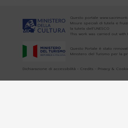
Questo portale www.sacrimonti.
Misure speciali di tutela e frui
la tutela dell'UNESCO
This work was carried out wit
Questo Portale è stato rinnovat
Ministero del Turismo per la p
Dichiarazione di accessibilità
-
Credits
-
Privacy & Cookie