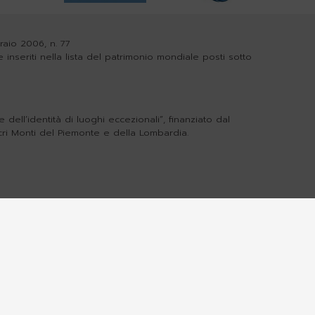
braio 2006, n. 77
e inseriti nella lista del patrimonio mondiale posti sotto
dell’identità di luoghi eccezionali”, finanziato dal
cri Monti del Piemonte e della Lombardia.