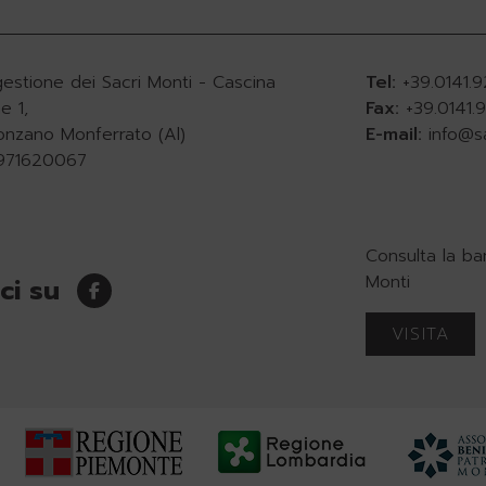
gestione dei Sacri Monti - Cascina
Tel:
+39.0141.
e 1,
Fax:
+39.0141
onzano Monferrato (Al)
E-mail:
info@s
0971620067
Consulta la ba
Monti
ci su
VISITA