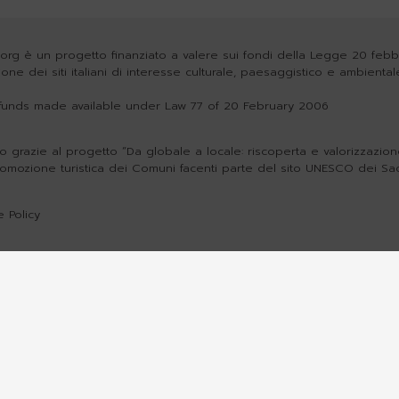
org è un progetto finanziato a valere sui fondi della Legge 20 feb
zione dei siti italiani di interesse culturale, paesaggistico e ambiental
h funds made available under Law 77 of 20 February 2006
o grazie al progetto “Da globale a locale: riscoperta e valorizzazione 
romozione turistica dei Comuni facenti parte del sito UNESCO dei Sa
 Policy