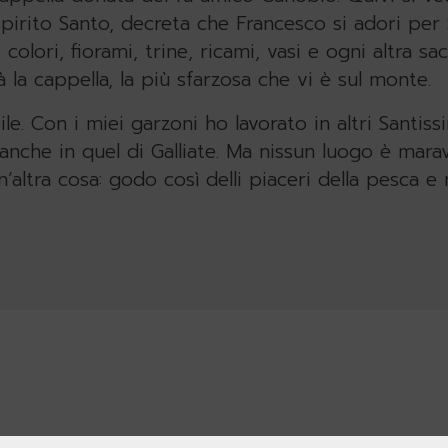
o Spirito Santo, decreta che Francesco si adori pe
 colori, fiorami, trine, ricami, vasi e ogni altra s
à la cappella, la più sfarzosa che vi è sul monte.
le. Con i miei garzoni ho lavorato in altri Santiss
nche in quel di Galliate. Ma nissun luogo è marav
n’altra cosa: godo così delli piaceri della pesca e