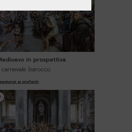
 Medioevo in prospettiva
 carnevale barocco
aggiungi ai preferiti
9