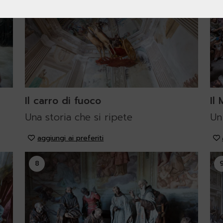
Il carro di fuoco
Il
Una storia che si ripete
Un
aggiungi ai preferiti
8