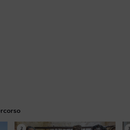
ercorso
2