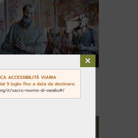
on possedete oro né argento”
CA ACCESSIBILITÀ VIARIA
l 9 luglio fino a data da destinarsi.
l giorno alla Porziuncola...
org/it/sacro-monte-di-varallo#/
aggiungi ai preferiti
6