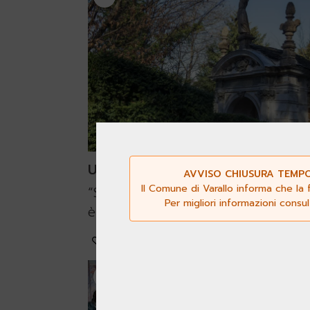
Un ingresso monumentale
AVVISO CHIUSURA TEMPOR
Il Comune di Varallo informa che la 
“Se vuoi sapere chi è l’autore, l’au
Per migliori informazioni consu
è l’amore”
aggiungi ai preferiti
4