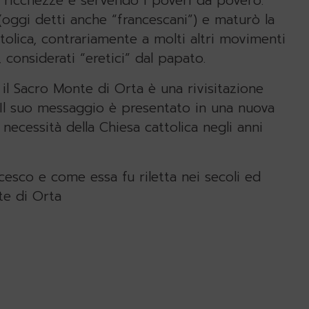
ricchezze e servendo i poveri da povero.
(oggi detti anche “francescani”) e maturò la
ttolica, contrariamente a molti altri movimenti
, considerati “eretici” dal papato.
il Sacro Monte di Orta è una rivisitazione
 Il suo messaggio è presentato in una nuova
 necessità della Chiesa cattolica negli anni
cesco e come essa fu riletta nei secoli ed
te di Orta