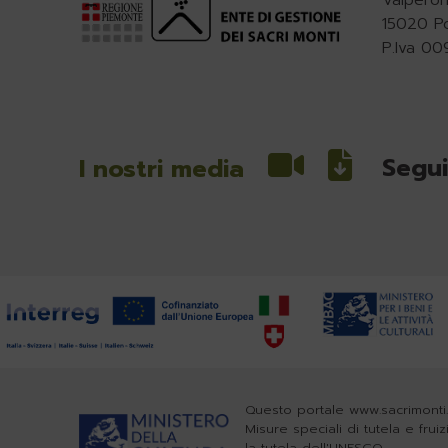
Valperon
15020 P
P.Iva 0
Segui
I nostri media
Questo portale www.sacrimonti.
Misure speciali di tutela e frui
la tutela dell'UNESCO