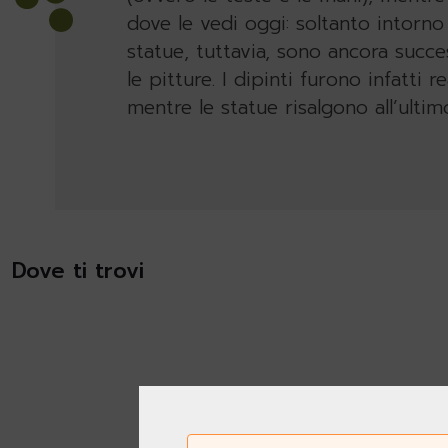
dove le vedi oggi: soltanto intorno a
statue, tuttavia, sono ancora succe
le pitture. I dipinti furono infatti 
mentre le statue risalgono all’ult
Dove ti trovi