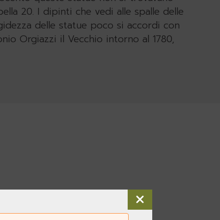
lla 20. I dipinti che vedi alle spalle delle
igidezza delle statue poco si accordi con
tonio Orgiazzi il Vecchio intorno al 1780,