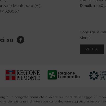
e 1,
Fax:
+39.0141
onzano Monferrato (Al)
E-mail:
info@s
0971620067
Consulta la ba
Monti
ci su
VISITA
org è un progetto finanziato a valere sui fondi della Legge 20 feb
zione dei siti italiani di interesse culturale, paesaggistico e ambiental