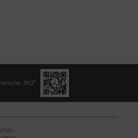
oramiche 360°
927120