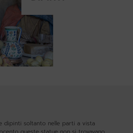
dipinti soltanto nelle parti a vista
ttrocento queste statue non si trovavano