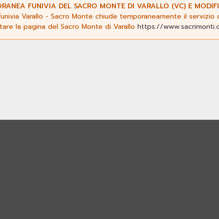
ANEA FUNIVIA DEL SACRO MONTE DI VARALLO (VC) E MODIFI
funivia Varallo - Sacro Monte chiude temporaneamente il servizio da
ltare la pagina del Sacro Monte di Varallo
https://www.sacrimonti.