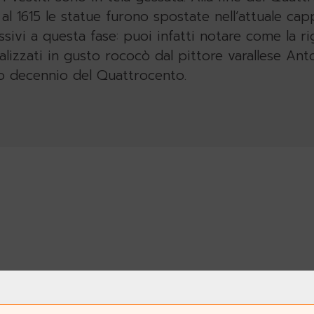
l 1615 le statue furono spostate nell’attuale cappe
ssivi a questa fase: puoi infatti notare come la r
realizzati in gusto rococò dal pittore varallese An
imo decennio del Quattrocento.