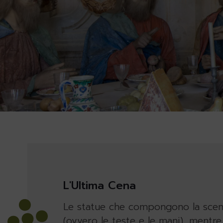
L'Ultima Cena
Le statue che compongono la scena d
(ovvero le teste e le mani), mentre