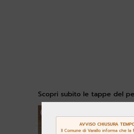
Scopri subito le tappe del p
1
AVVISO CHIUSURA TEMPOR
Il Comune di Varallo informa che la 