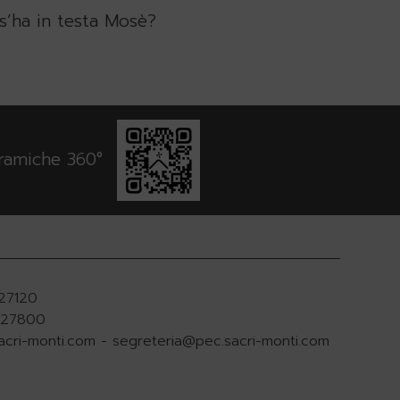
s’ha in testa Mosè?
oramiche 360°
927120
.927800
acri-monti.com
-
segreteria@pec.sacri-monti.com