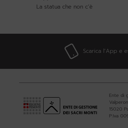
La statua che non c’è
Scarica l’App e 
Ente di 
Valperon
15020 P
P.Iva 0