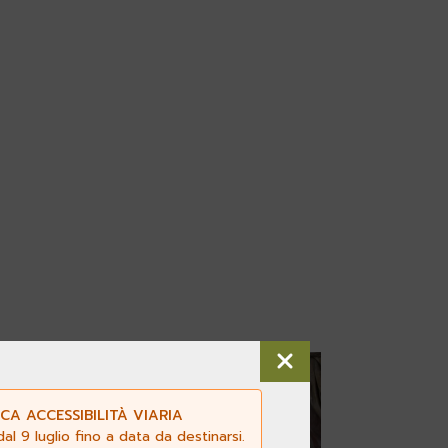
3
CA ACCESSIBILITÀ VIARIA
l 9 luglio fino a data da destinarsi.