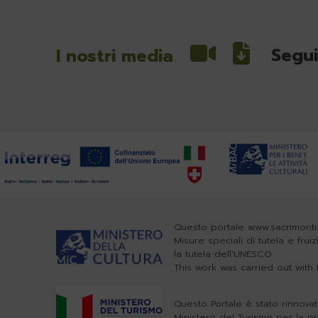
Segui
I nostri media
Questo portale www.sacrimonti.
Misure speciali di tutela e frui
la tutela dell'UNESCO
This work was carried out wit
Questo Portale è stato rinnovat
Ministero del Turismo per la p