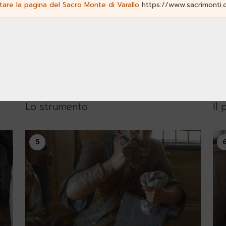
ltare la pagina del Sacro Monte di Varallo
https://www.sacrimonti.
Cappella 2
Ca
Lo strumento
Il
5