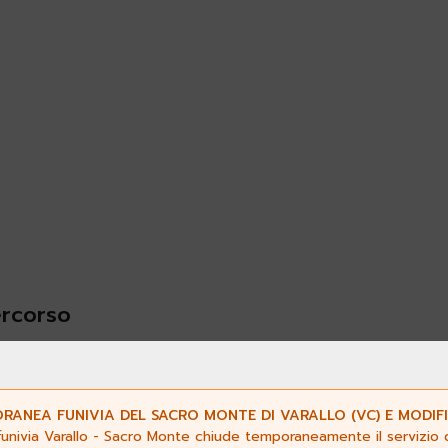
ercorso
2
ANEA FUNIVIA DEL SACRO MONTE DI VARALLO (VC) E MODIFI
funivia Varallo - Sacro Monte chiude temporaneamente il servizio da