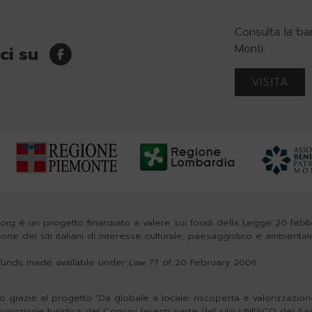
Consulta la ba
Monti
ci su
VISITA
org è un progetto finanziato a valere sui fondi della Legge 20 feb
zione dei siti italiani di interesse culturale, paesaggistico e ambiental
h funds made available under Law 77 of 20 February 2006
o grazie al progetto “Da globale a locale: riscoperta e valorizzazione 
romozione turistica dei Comuni facenti parte del sito UNESCO dei Sa