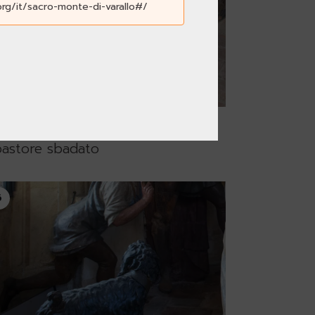
org/it/sacro-monte-di-varallo#/
ppella 3
 pastore sbadato
6