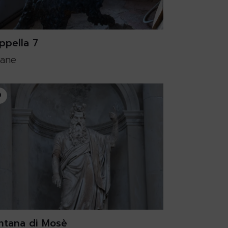
ppella 7
cane
9
ntana di Mosè