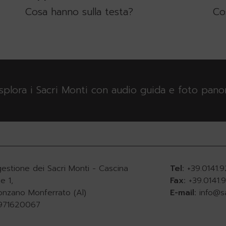
Cosa hanno sulla testa?
Co
esplora i Sacri Monti con audio guida e foto pan
gestione dei Sacri Monti - Cascina
Tel:
+39.0141.
e 1,
Fax:
+39.0141
onzano Monferrato (Al)
E-mail:
info@s
0971620067