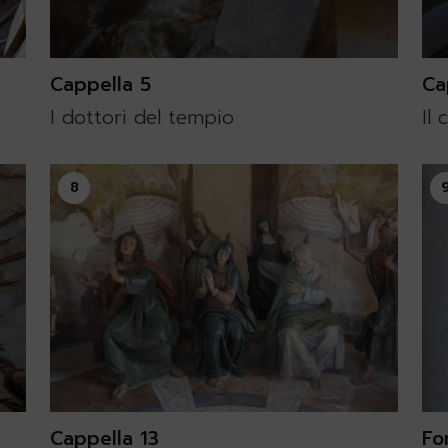
Cappella 5
Ca
I dottori del tempio
Il 
8
Cappella 13
Fo